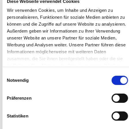
Diese Webseite verwendet Cookies
Wir verwenden Cookies, um Inhalte und Anzeigen zu
personalisieren, Funktionen für soziale Medien anbieten zu
können und die Zugriffe auf unsere Website zu analysieren.
Außerdem geben wir Informationen zu Ihrer Verwendung
unserer Website an unsere Partner für soziale Medien,
Werbung und Analysen weiter. Unsere Partner führen diese
Informationen möglicherweise mit weiteren Daten
Referenzen
zusammen, die Sie ihnen bereitgestellt haben oder die sie
im Rahmen Ihrer Nutzung der Dienste gesammelt haben.
Worauf wir besonders stolz
Sie geben Einwilligung zu unseren Cookies, wenn Sie
Einwilligungsauswahl
sind.
unsere Webseite weiterhin nutzen.
Notwendig
Seit Beginn unserer Erfolgsstory im Jahr 1959
haben wir immer die Herausforderung gesucht.
Präferenzen
So konnten wir uns Schritt für Schritt zu einem
gefragten Spezialisten für besonders komplexe
Statistiken
Installationen entwickeln. An unseren
Referenzen sehen Sie: Wo besonders