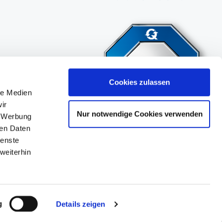
Cookies zulassen
le Medien
ir
Nur notwendige Cookies verwenden
, Werbung
ren Daten
ienste
weiterhin
g
Details zeigen