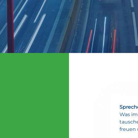
Spreche
Was imm
tausche
freuen 