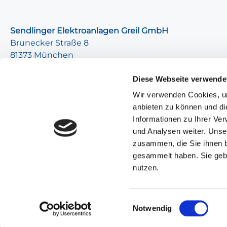
Sendlinger Elektroanlagen Greil GmbH
Brunecker Straße 8
81373 München
+49 (0) 89 769 006 - 0
Diese Webseite verwende
+49 (0) 89 769 006 - 12
Wir verwenden Cookies, um
info@seag-gmbh.de
anbieten zu können und di
Informationen zu Ihrer Ve
und Analysen weiter. Unse
zusammen, die Sie ihnen b
gesammelt haben. Sie gebe
nutzen.
Einwilligungsauswahl
Notwendig