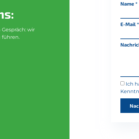
Name
ns:
E-Mail
n Gespräch: wir
u führen.
Nachric
Ich 
Kennt
Nac