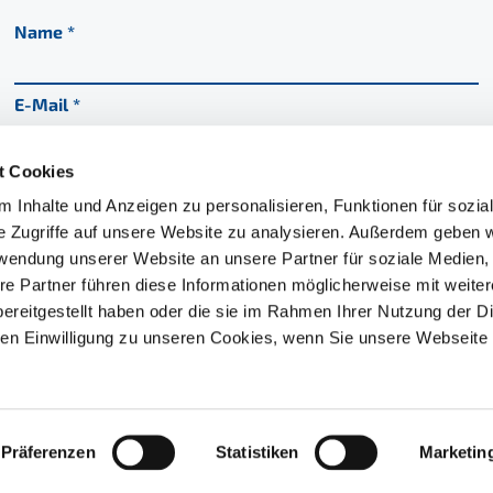
Name
E-Mail
t Cookies
Nachricht
 Inhalte und Anzeigen zu personalisieren, Funktionen für sozia
e Zugriffe auf unsere Website zu analysieren. Außerdem geben w
rwendung unserer Website an unsere Partner für soziale Medien
re Partner führen diese Informationen möglicherweise mit weite
ereitgestellt haben oder die sie im Rahmen Ihrer Nutzung der D
Ich habe die
Datenschutzerklärung
zur Kenntnis
n Einwilligung zu unseren Cookies, wenn Sie unsere Webseite 
genommen
Nachricht senden
Präferenzen
Statistiken
Marketin